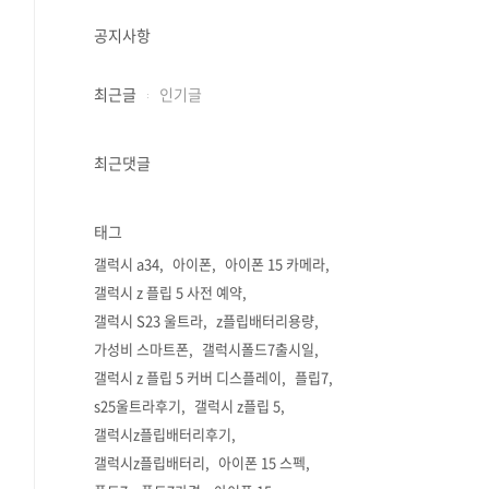
공지사항
최근글
인기글
최근댓글
태그
갤럭시 a34
아이폰
아이폰 15 카메라
갤럭시 z 플립 5 사전 예약
갤럭시 S23 울트라
z플립배터리용량
가성비 스마트폰
갤럭시폴드7출시일
갤럭시 z 플립 5 커버 디스플레이
플립7
s25울트라후기
갤럭시 z플립 5
갤럭시z플립배터리후기
갤럭시z플립배터리
아이폰 15 스펙