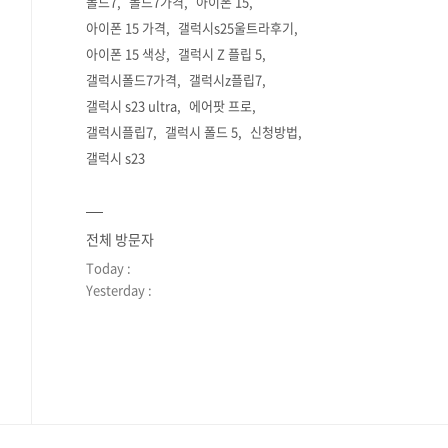
폴드7
폴드7가격
아이폰 15
아이폰 15 가격
갤럭시s25울트라후기
아이폰 15 색상
갤럭시 Z 플립 5
갤럭시폴드7가격
갤럭시z플립7
갤럭시 s23 ultra
에어팟 프로
갤럭시플립7
갤럭시 폴드 5
신청방법
갤럭시 s23
전체 방문자
Today :
Yesterday :