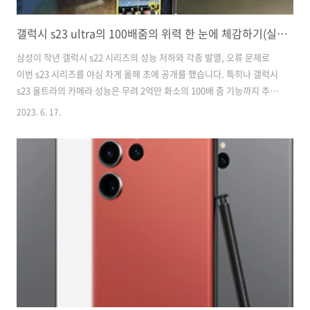
갤럭시 s23 ultra의 100배줌의 위력 한 눈에 체감하기(실착 사진 포함)
삼성이 작년 갤럭시 s22 시리즈의 성능 저하와 각종 발열, 오류 문제로
이번 s23 시리즈를 야심 차게 올해 초에 공개를 했습니다. 특히나 갤럭시
s23 울트라의 카메라 성능은 무려 2억만 화소의 100배 줌 기능까지 추가
가 되었습니다. 갤럭시 시리즈의 발전이 점차 나기 시작하면서 아이폰 조
2023. 6. 17.
차 뛰어넘어버렸습니다. 일부 사람들은 아이폰 특유의 사진을 찍었을 때
발색되는 것이 감성이 있다며 좋아하지만 현실적으로 봤을 때 화질이며
줌 기능이며 갤럭시가 아이폰 14 카메라의 2배는 성능이 앞선 것 같습니
다. 목차 갤럭시 s23 울트라 100배줌의 위력 (사진 포함) 갤럭시 s23과
아이폰 14 pro max 카메라 비교 갤럭시 s23 울트라 최저가 구매하러 가
기 갤럭시 s23 울트라 100배줌의 위력 갤럭시 ..