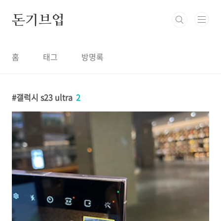
본문 바로가기
돈기브업
홈
태그
방명록
갤럭시 s23 ultra
2