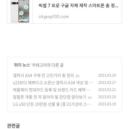
픽셀 7 프로 구글 자체 제작 스마트폰 총 정리
citypop100.com
'
취미 뉴스
' 카테고리의 다른 글
갤럭시 A54 구매 전 고민거리 총 정리
2023.03.29
(0)
s23보다 예쁘다고 소문난 갤럭시 A34 색상 및 스
2023.03.27
펙 확인
애플페이 현대카드 등록 및 브랜드 카드 혜택 총
2023.03.21
(0)
정리
알뜰폰 개통 전 꼭 알아야 될 장단점 알아보기
2023.03.20
(0)
(1)
LG v50 단돈 10만원 선물 용 (중고)가성비 스마
2023.03.19
트폰 추천
(0)
관련글