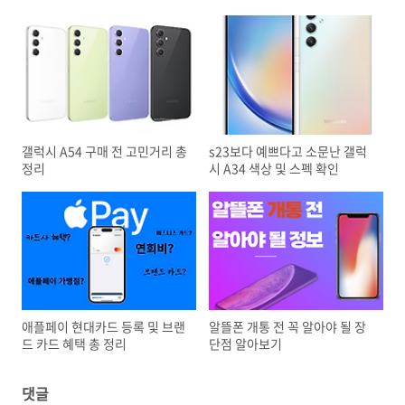
갤럭시 A54 구매 전 고민거리 총
s23보다 예쁘다고 소문난 갤럭
정리
시 A34 색상 및 스펙 확인
애플페이 현대카드 등록 및 브랜
알뜰폰 개통 전 꼭 알아야 될 장
드 카드 혜택 총 정리
단점 알아보기
댓글