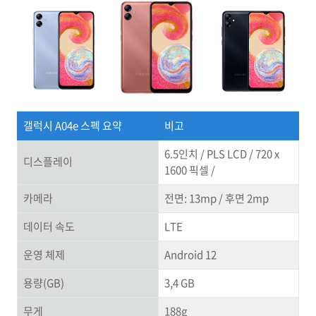
갤럭시 A04e 스펙 요약
비고
6.5인치 / PLS LCD / 720 x
디스플레이
1600 픽셀 /
카메라
전면: 13mp / 후면 2mp
데이터 속도
LTE
운영 체제
Android 12
용량(GB)
3,4 GB
무게
188g