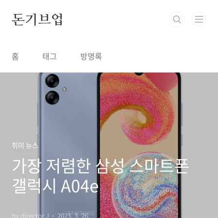
본문 바로가기
돈기브업
홈
태그
방명록
취미 뉴스
가장 저렴한 삼성 스마트폰
갤럭시 A04e
by director J
2023. 3. 26.